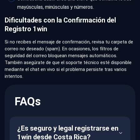
mayúsculas, minúsculas y números.
Dificultades con la Confirmación del
Registro 1win
Si no recibes el mensaje de confirmación, revisa tu carpeta de
correo no deseado (spam). En ocasiones, los filtros de
seguridad del correo bloquean mensajes automáticos.
También asegúrate de que el soporte técnico esté disponible
mediante el chat en vivo si el problema persiste tras varios
intentos.
FAQs
¿Es seguro y legal registrarse en
1win desde Costa Rica?