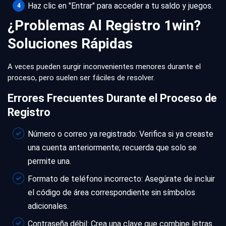
Haz clic en "Entrar" para acceder a tu saldo y juegos.
¿Problemas Al Registro 1win?
Soluciones Rápidas
A veces pueden surgir inconvenientes menores durante el
proceso, pero suelen ser fáciles de resolver.
Errores Frecuentes Durante el Proceso de
Registro
Número o correo ya registrado: Verifica si ya creaste
una cuenta anteriormente; recuerda que solo se
permite una.
Formato de teléfono incorrecto: Asegúrate de incluir
el código de área correspondiente sin símbolos
adicionales.
Contraseña débil: Crea una clave que combine letras