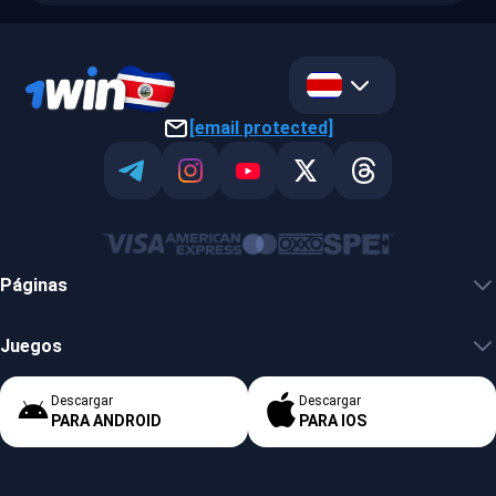
[email protected]
Páginas
Juegos
Descargar
Descargar
PARA ANDROID
PARA IOS