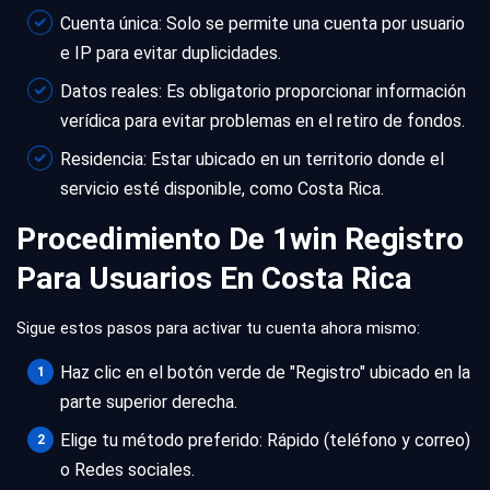
Cuenta única: Solo se permite una cuenta por usuario
e IP para evitar duplicidades.
Datos reales: Es obligatorio proporcionar información
verídica para evitar problemas en el retiro de fondos.
Residencia: Estar ubicado en un territorio donde el
servicio esté disponible, como Costa Rica.
Procedimiento De 1win Registro
Para Usuarios En Costa Rica
Sigue estos pasos para activar tu cuenta ahora mismo:
Haz clic en el botón verde de "Registro" ubicado en la
parte superior derecha.
Elige tu método preferido: Rápido (teléfono y correo)
o Redes sociales.