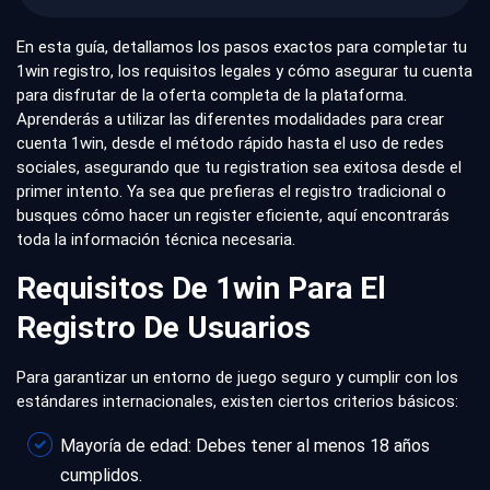
En esta guía, detallamos los pasos exactos para completar tu
1win registro, los requisitos legales y cómo asegurar tu cuenta
para disfrutar de la oferta completa de la plataforma.
Aprenderás a utilizar las diferentes modalidades para crear
cuenta 1win, desde el método rápido hasta el uso de redes
sociales, asegurando que tu registration sea exitosa desde el
primer intento. Ya sea que prefieras el registro tradicional o
busques cómo hacer un register eficiente, aquí encontrarás
toda la información técnica necesaria.
Requisitos De 1win Para El
Registro De Usuarios
Para garantizar un entorno de juego seguro y cumplir con los
estándares internacionales, existen ciertos criterios básicos:
Mayoría de edad: Debes tener al menos 18 años
cumplidos.