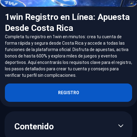
1win Registro en Línea: Apuesta
Desde Costa Rica
Completa tu registro en 1win en minutos: crea tu cuenta de
forma rápida y segura desde Costa Rica y accede a todas las
funciones de la plataforma oficial. Disfruta de apuestas, activa
bonos de hasta 600% y explora miles de juegos y eventos
deportivos. Aquí encontrarás los requisitos clave para el registro,
los pasos detallados para crear tu cuenta y consejos para
verificar tu perfil sin complicaciones.
REGISTRO
Contenido